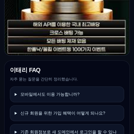
이태리 FAQ
자주 묻는 질문을 간단히 정리했습니다.
모바일에서도 이용 가능합니까?
신규 회원을 위한 가입 혜택이 어떻게 되나요?
기존 회원정보로 새 도메인에서 로그인을 할 수 있나