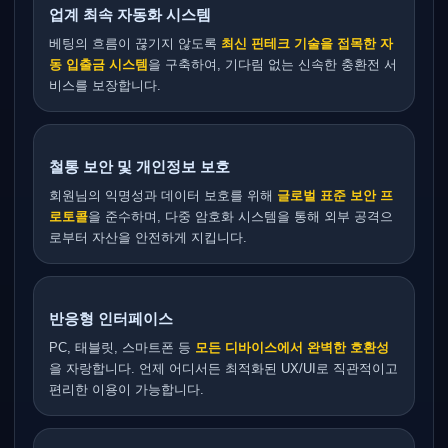
업계 최속 자동화 시스템
베팅의 흐름이 끊기지 않도록
최신 핀테크 기술을 접목한 자
동 입출금 시스템
을 구축하여, 기다림 없는 신속한 충환전 서
비스를 보장합니다.
철통 보안 및 개인정보 보호
회원님의 익명성과 데이터 보호를 위해
글로벌 표준 보안 프
로토콜
을 준수하며, 다중 암호화 시스템을 통해 외부 공격으
로부터 자산을 안전하게 지킵니다.
반응형 인터페이스
PC, 태블릿, 스마트폰 등
모든 디바이스에서 완벽한 호환성
을 자랑합니다. 언제 어디서든 최적화된 UX/UI로 직관적이고
편리한 이용이 가능합니다.