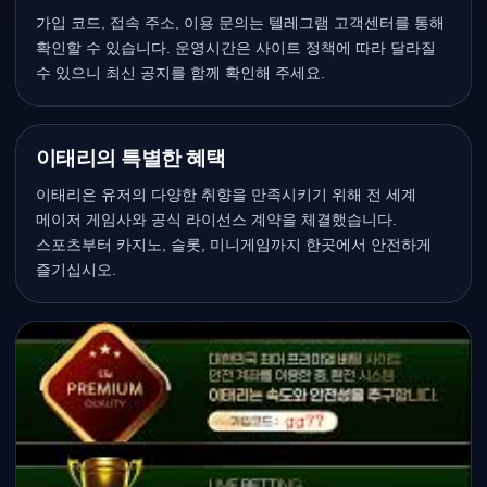
가입 코드, 접속 주소, 이용 문의는 텔레그램 고객센터를 통해
확인할 수 있습니다. 운영시간은 사이트 정책에 따라 달라질
수 있으니 최신 공지를 함께 확인해 주세요.
이태리의 특별한 혜택
이태리은 유저의 다양한 취향을 만족시키기 위해 전 세계
메이저 게임사와 공식 라이선스 계약을 체결했습니다.
스포츠부터 카지노, 슬롯, 미니게임까지 한곳에서 안전하게
즐기십시오.